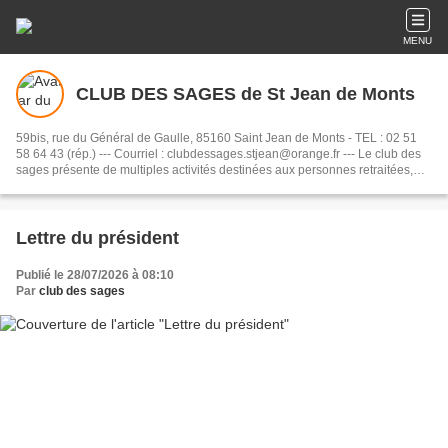
MENU
CLUB DES SAGES de St Jean de Monts
59bis, rue du Général de Gaulle, 85160 Saint Jean de Monts - TEL : 02 51
58 64 43 (rép.) --- Courriel : clubdessages.stjean@orange.fr --- Le club des
sages présente de multiples activités destinées aux personnes retraitées,
depuis l'apprentissage de langues jusqu'à l'organisation de voyages, en
passant par des repas dansants. (Adhésion : 20€/an)
Lettre du président
Publié le 28/07/2026 à 08:10
Par
club des sages