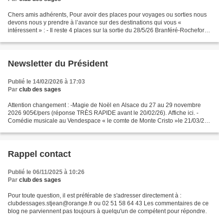
Chers amis adhérents, Pour avoir des places pour voyages ou sorties nous
devons nous y prendre à l’avance sur des destinations qui vous «
intéressent » : - Il reste 4 places sur la sortie du 28/5/26 Branféré-Rochefort
en terre 105€. - URGENT 2 PLACES...
Newsletter du Président
Publié le 14/02/2026 à 17:03
Par
club des sages
Attention changement : -Magie de Noël en Alsace du 27 au 29 novembre
2026 905€/pers (réponse TRÈS RAPIDE avant le 20/02/26). Affiche ici. -
Comédie musicale au Vendespace « le comte de Monte Cristo »le 21/03/26
pour 105€. Affiche - Sortie à Branferé et...
Rappel contact
Publié le 06/11/2025 à 10:26
Par
club des sages
Pour toute question, il est préférable de s'adresser directement à :
clubdessages.stjean@orange.fr ou 02 51 58 64 43 Les commentaires de ce
blog ne parviennent pas toujours à quelqu'un de compétent pour répondre.