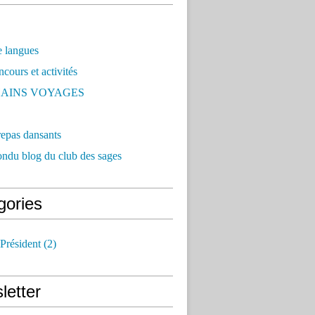
e langues
ncours et activités
AINS VOYAGES
repas dansants
iondu blog du club des sages
gories
Président
(2)
letter