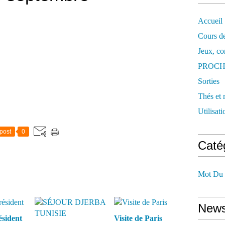
Accueil
Cours d
Jeux, co
PROCH
Sorties
Thés et 
Utilisat
post
0
Caté
Mot Du 
News
ésident
Visite de Paris